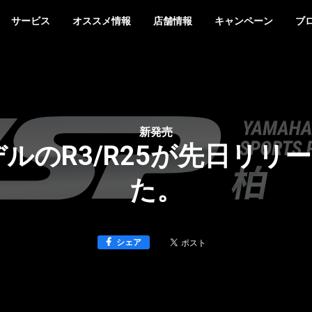
サービス
オススメ情報
店舗情報
キャンペーン
ブ
新発売
デルのR3/R25が先日リ
た。
シェア